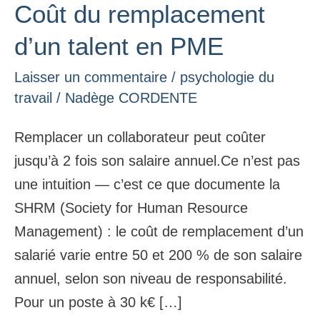
Coût du remplacement
Coût
du
d’un talent en PME
remplacement
Laisser un commentaire
/
psychologie du
d’un
travail
/
Nadège CORDENTE
talent
en
Remplacer un collaborateur peut coûter
PME
jusqu’à 2 fois son salaire annuel.Ce n’est pas
une intuition — c’est ce que documente la
SHRM (Society for Human Resource
Management) : le coût de remplacement d’un
salarié varie entre 50 et 200 % de son salaire
annuel, selon son niveau de responsabilité.
Pour un poste à 30 k€ […]