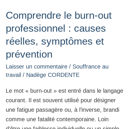
Comprendre le burn-out
Comprendre
le
professionnel : causes
burn-
réelles, symptômes et
out
professionnel
prévention
:
Laisser un commentaire
/
Souffrance au
causes
travail
/
Nadège CORDENTE
réelles,
symptômes
Le mot « burn-out » est entré dans le langage
et
courant. Il est souvent utilisé pour désigner
prévention
une fatigue passagère ou, à l’inverse, brandi
comme une fatalité contemporaine. Loin
d’être une faiblesse individuelle ou un simple