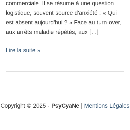
commerciale. Il se résume à une question
stabilise
logistique, souvent source d’anxiété : « Qui
vos
est absent aujourd’hui ? » Face au turn-over,
équipes
aux arrêts maladie répétés, aux […]
et
votre
Lire la suite »
pilotage
Copyright © 2025 -
PsyCyaNe
|
Mentions Légales