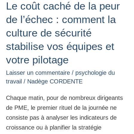
Le coût caché de la peur
Le
coût
de l’échec : comment la
caché
culture de sécurité
de
la
stabilise vos équipes et
peur
votre pilotage
de
l’échec
Laisser un commentaire
/
psychologie du
travail
/
Nadège CORDENTE
:
comment
Chaque matin, pour de nombreux dirigeants
la
de PME, le premier rituel de la journée ne
culture
consiste pas à analyser les indicateurs de
de
croissance ou à planifier la stratégie
sécurité