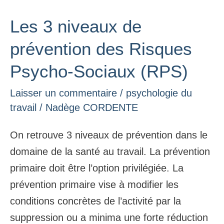
Les 3 niveaux de
Les
3
prévention des Risques
niveaux
Psycho-Sociaux (RPS)
de
prévention
Laisser un commentaire
/
psychologie du
des
travail
/
Nadège CORDENTE
Risques
On retrouve 3 niveaux de prévention dans le
Psycho-
domaine de la santé au travail. La prévention
Sociaux
primaire doit être l’option privilégiée. La
(RPS)
prévention primaire vise à modifier les
conditions concrètes de l’activité par la
suppression ou a minima une forte réduction