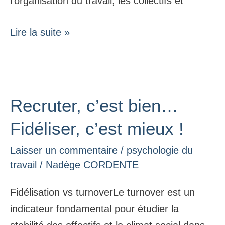
l’organisation du travail, les collectifs et
Lire la suite »
Recruter, c’est bien…
Recruter,
c’est
Fidéliser, c’est mieux !
bien…
Laisser un commentaire
/
psychologie du
Fidéliser,
travail
/
Nadège CORDENTE
c’est
mieux
Fidélisation vs turnoverLe turnover est un
!
indicateur fondamental pour étudier la