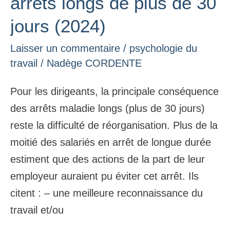
arrêts longs de plus de 30
arrêts
jours (2024)
longs
de
Laisser un commentaire
/
psychologie du
plus
travail
/
Nadège CORDENTE
de
Pour les dirigeants, la principale conséquence
30
des arrêts maladie longs (plus de 30 jours)
jours
reste la difficulté de réorganisation. Plus de la
(2024)
moitié des salariés en arrêt de longue durée
estiment que des actions de la part de leur
employeur auraient pu éviter cet arrêt. Ils
citent : – une meilleure reconnaissance du
travail et/ou