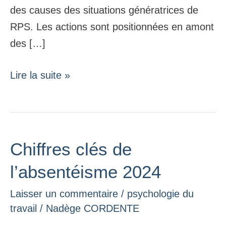
des causes des situations génératrices de
RPS. Les actions sont positionnées en amont
des […]
Lire la suite »
Chiffres clés de
Chiffres
clés
l’absentéisme 2024
de
Laisser un commentaire
/
psychologie du
l’absentéisme
travail
/
Nadège CORDENTE
2024