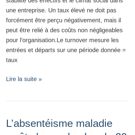
stabilité des effectifs et le climat social dans
une entreprise. Un taux élevé ne doit pas
forcément être perçu négativement, mais il
peut être relié à des coûts non négligeables
pour l’organisation.Le turnover mesure les
entrées et départs sur une période donnée =
taux
Lire la suite »
L’absentéisme maladie
L’absentéisme
maladie