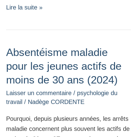
Lire la suite »
Absentéisme maladie
Absentéisme
maladie
pour les jeunes actifs de
pour
moins de 30 ans (2024)
les
jeunes
Laisser un commentaire
/
psychologie du
actifs
travail
/
Nadège CORDENTE
de
Pourquoi, depuis plusieurs années, les arrêts
moins
maladie concernent plus souvent les actifs de
de