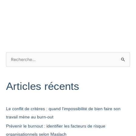
R
e
c
Articles récents
h
e
r
Le conflit de critères : quand l’impossibilité de bien faire son
c
travail mène au burn-out
h
Prévenir le burnout : identifier les facteurs de risque
e
organisationnels selon Maslach
r